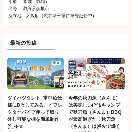
年齢 45歳（既婚）
出身 滋賀県彦根市
所在地 大阪府（現在埼玉県に単身赴任中）
最新の投稿
ダイハツタント_車中泊仕
今年の秋刀魚（さんま）
様にDIYしてみる。イフレ
は美味しい(^^)/キャンプ
クターパイプ使って取り
で秋刀魚（さんま）BBQ
外し可能な棚を簡単制作
が最高過ぎた！秋刀魚
(^_-)-☆
（さんま）は炭火で焼く