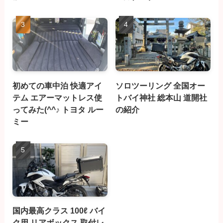
初めての車中泊 快適アイ
ソロツーリング 全国オー
テム エアーマットレス使
トバイ神社 総本山 道開社
ってみた(^^♪ トヨタ ルー
の紹介
ミー
国内最高クラス 100ℓ バイ
ク用 リアボックス 取付レ