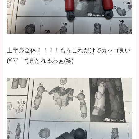
上半身合体！！！！もうこれだけでカッコ良い
(*´▽｀*)見とれるわぁ(笑)