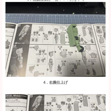
4．右腕仕上げ