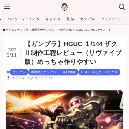
バイク・ツーリング
キャンプ
登山
ガンプラ
プロフィール
ホーム
ガンプラ
機動戦士ガンダム 一年戦争編
HGUC-241_MS-06ザクⅡ
【ガンプラ】HGUC １/144 ザク
2022
Ⅱ制作工程レビュー（リヴァイブ
6/11
版）めっちゃ作りやすい
ガンプラ
機動戦士ガンダム 一年戦争編
HGUC-241_MS-06ザクⅡ
2022-04-05
2022-06-11