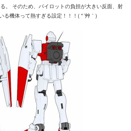
いる。 そのため、パイロットの負担が大きい反面、射
る機体って熱すぎる設定！！！( *´艸｀)