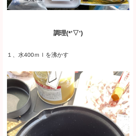
調理(*’▽’)
１、水400ｍｌを沸かす