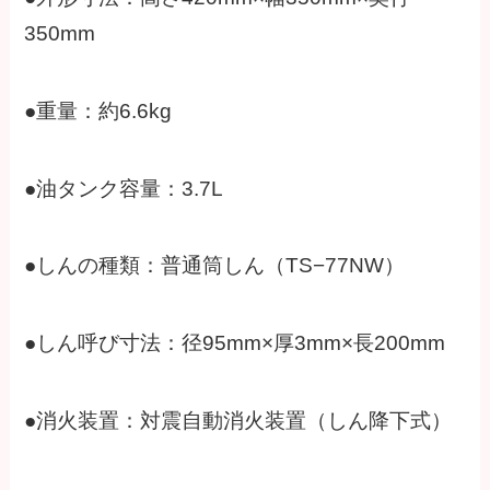
350mm
●重量：約6.6kg
●油タンク容量：3.7L
●しんの種類：普通筒しん（TS−77NW）
●しん呼び寸法：径95mm×厚3mm×長200mm
●消火装置：対震自動消火装置（しん降下式）