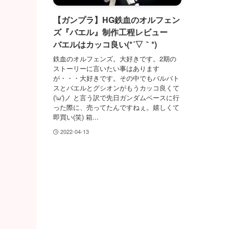
【ガンプラ】HG鉄血のオルフェン
ズ『バエル』制作工程レビュー
バエルはカッコ良い(*´▽｀*)
鉄血のオルフェンズ。大好きです。2期の
ストーリーに言いたい事はあります
が・・・大好きです。その中でもバルバト
スとバエルとグシオンがもうカッコ良くて
('ω')ノ と言う訳で先日ガンダムベースに行
った際に、売ってたんですねぇ。嬉しくて
即買い(笑) 箱...
2022-04-13