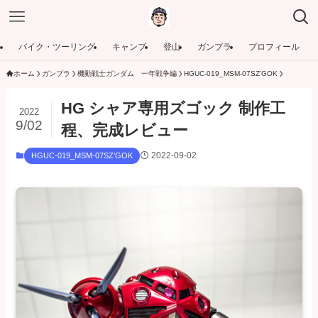
バイク・ツーリング
キャンプ
登山
ガンプラ
プロフィール
ホーム
ガンプラ
機動戦士ガンダム 一年戦争編
HGUC‐019_MSM‐07SZ’GOK
HG シャア専用ズゴック 制作工
2022
9/02
程、完成レビュー
2022-09-02
HGUC‐019_MSM‐07SZ’GOK