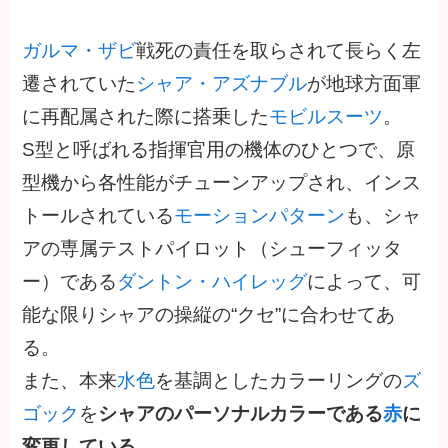
ガルマ・ザビ
戦死の責任を取らされて長らく左
遷されていた
シャア・アズナブル
が地球方面軍
に再配属された際に搭乗した
モビルスーツ
。
S型と呼ばれる指揮官用の機体のひとつで、原
型機から各性能がチューンアップされ、インス
トールされている
モーションパターン
も、シャ
アの専属テストパイロット（シューフィッタ
ー）である
ダントン・ハイレッグ
によって、可
能な限りシャアの操縦の“クセ”に合わせてあ
る。
また、本来
水色
を基調としたカラーリングの
ズ
ゴック
を
シャアのパーソナルカラーである
赤
に
変更している
。