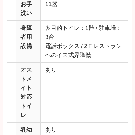
お手
11器
洗い
身障
多目的トイレ：1器 / 駐車場：
者用
3台
設備
電話ボックス / 2Ｆレストラン
へのイス式昇降機
オス
あり
トメ
イト
対応
トイ
レ
乳幼
あり