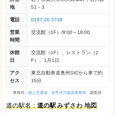
地
51－3
電話
0197-26-3739
営業
交流館（1F）/9:00～18:00
時間
休館
交流館（1F）、レストラン（2
日
F）、1月1日
アク
東北自動車道奥州SICから車で約
セス
15分
事務局：
国土交通省 岩手河川国道事務所
調査課
道の駅名：
道の駅
みずさわ 地図