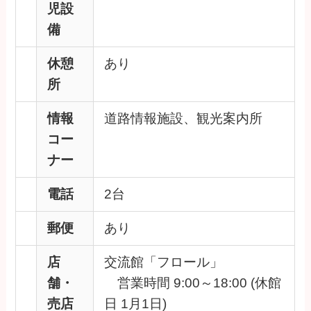
児設
備
休憩
あり
所
情報
道路情報施設、観光案内所
コー
ナー
電話
2台
郵便
あり
店
交流館「フロール」
舗・
営業時間 9:00～18:00 (休館
売店
日 1月1日)