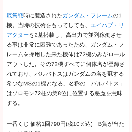
厄祭戦
時に製造された
ガンダム・フレーム
の1
機。当時の技術をもってしても、
エイハブ・リ
アクター
を2基搭載し、高出力で並列稼働させ
る事は非常に困難であったため、ガンダム・フ
レームを採用した来た機体は72機のみがロール
アウトした。その72機すべてに個体名が登録さ
れており、バルバトスはガンダムの名を冠する
希少なMSの1機となる。名称の「バルバトス」
はソロモン72柱の第8位に位置する悪魔を意味
する。
一番くじ 価格1回790円(税10％込) B賞が当た